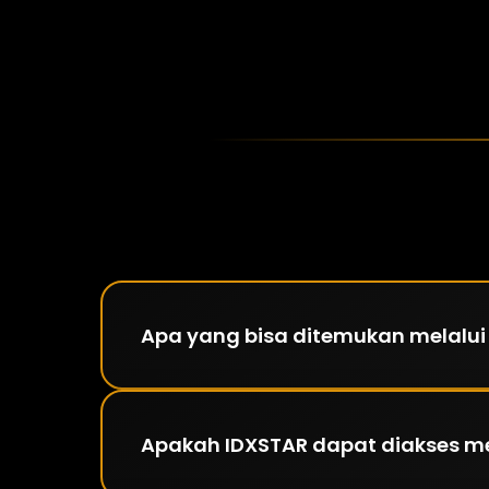
Apa yang bisa ditemukan melalui
IDXSTAR menghadirkan informasi seputar 
melalui satu platform.
Apakah IDXSTAR dapat diakses m