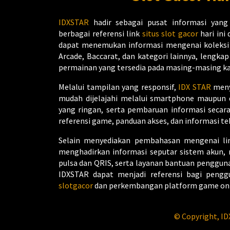
IDXSTAR
hadir sebagai pusat informasi yan
berbagai referensi link
situs slot gacor
hari ini
dapat menemukan informasi mengenai koleksi p
Arcade, Baccarat, dan kategori lainnya, lengk
permainan yang tersedia pada masing-masing ka
Melalui tampilan yang responsif,
IDX STAR
meny
mudah dijelajahi melalui smartphone maupun 
yang ringan, serta pembaruan informasi sec
referensi game, panduan akses, dan informasi t
Selain menyediakan pembahasan mengenai li
menghadirkan informasi seputar sistem akun, 
pulsa dan QRIS, serta layanan bantuan pengguna
IDXSTAR dapat menjadi referensi bagi pengg
slotgacor
dan perkembangan platform game onli
© Copyright, I