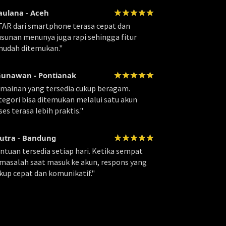
ulana - Aceh
TAR dari smartphone terasa cepat dan
usunan menunya juga rapi sehingga fitur
 mudah ditemukan."
unawan - Pontianak
rmainan yang tersedia cukup beragam.
tegori bisa ditemukan melalui satu akun
es terasa lebih praktis."
utra - Bandung
ntuan tersedia setiap hari. Ketika sempat
asalah saat masuk ke akun, respons yang
kup cepat dan komunikatif."