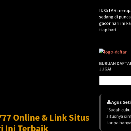
en.products.gen
en.products.gen
IDXSTAR merupak
sedang di punca
gacor hari ini
tiap hari.
BURUAN DAFTAR
JUGA!
Agus Seti
"Sudah cuku
777 Online & Link Situs
situsnya sim
tanpa banya
i Ini Terbaik