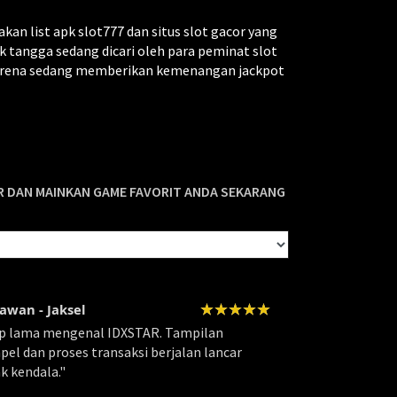
eral.regular_price
eral.sale_price
an list apk slot777 dan situs slot gacor yang
k tangga sedang dicari oleh para peminat slot
 karena sedang memberikan kemenangan jackpot
 DAN MAINKAN GAME FAVORIT ANDA SEKARANG
awan - Jaksel
p lama mengenal IDXSTAR. Tampilan
pel dan proses transaksi berjalan lancar
k kendala."