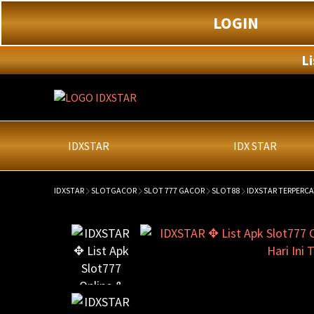
LOGIN
Li
IDXSTAR
IDX STAR
IDXSTAR
SLOTGACOR
SLOT 777 GACOR
SLOT88
IDXSTAR TERPERCA