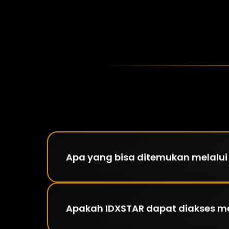
Apa yang bisa ditemukan melalui
IDXSTAR menghadirkan informasi seputar 
melalui satu platform.
Apakah IDXSTAR dapat diakses m