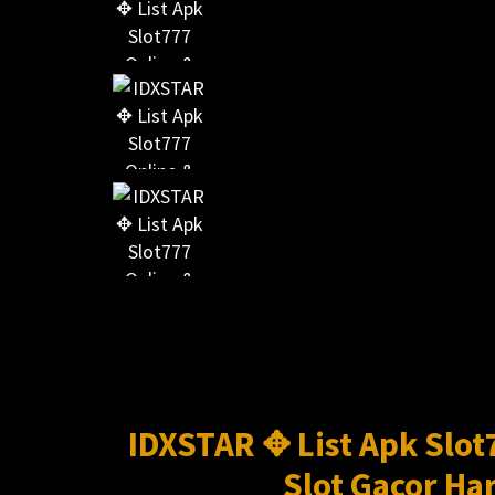
IDXSTAR ✥ List Apk Slot
Slot Gacor Har