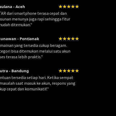
ulana - Aceh
TAR dari smartphone terasa cepat dan
usunan menunya juga rapi sehingga fitur
 mudah ditemukan."
unawan - Pontianak
rmainan yang tersedia cukup beragam.
tegori bisa ditemukan melalui satu akun
es terasa lebih praktis."
utra - Bandung
ntuan tersedia setiap hari. Ketika sempat
asalah saat masuk ke akun, respons yang
kup cepat dan komunikatif."